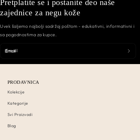
Pretplatite se i postanite deo naše
zajednice za negu kože
Uvek šaljemo najbolji sadržaj poštom - edukativni, informativni i
sa pogodnostima za kupce.
Email
PRODAVNICA
Kolekcije
Kategorije
Svi Proizvodi
Blog