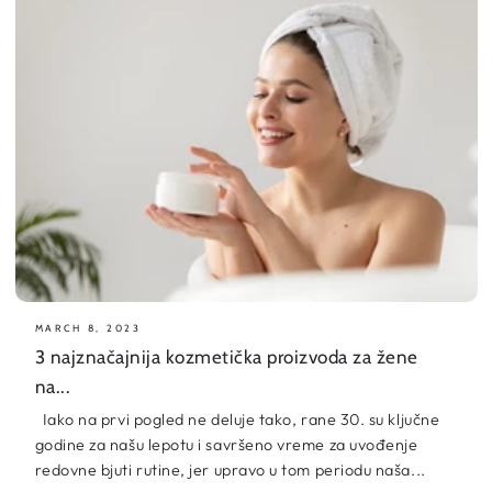
MARCH 8, 2023
3 najznačajnija kozmetička proizvoda za žene
na...
Iako na prvi pogled ne deluje tako, rane 30. su ključne
godine za našu lepotu i savršeno vreme za uvođenje
redovne bjuti rutine, jer upravo u tom periodu naša...