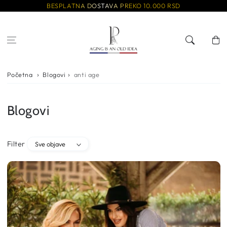
Preskoči na
BESPLATNA DOSTAVA PREKO 10.000 RSD
sadržaj
Korpa
Početna
Blogovi
anti age
Blogovi
Filter