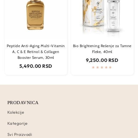
Peptide Anti-Aging Multi-Vitamin
Bio Brightening Rešenje za Tamne
A, C & E Retinol & Collagen
Fleke, 40ml
Booster Serum, 30ml
Regularna
9,250.00 RSD
cena
Regularna
5,490.00 RSD
cena
PRODAVNICA
Kolekcije
Kategorije
Svi Proizvodi