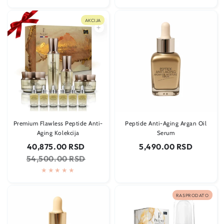
AKCIJA
Premium Flawless Peptide Anti-
Peptide Anti-Aging Argan Oil
Aging Kolekcija
Serum
Cena
Regularna
Regularna
40,875.00 RSD
5,490.00 RSD
na
cena
cena
54,500.00 RSD
sniženju
RASPRODATO