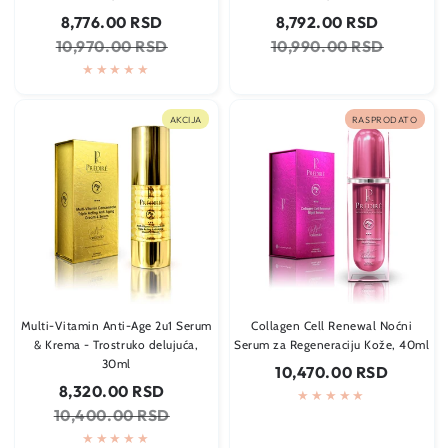
Cena
Regularna
Cena
Regularna
8,776.00 RSD
8,792.00 RSD
na
cena
na
cena
10,970.00 RSD
10,990.00 RSD
sniženju
sniženju
AKCIJA
RASPRODATO
Multi-Vitamin Anti-Age 2u1 Serum
Collagen Cell Renewal Noćni
& Krema - Trostruko delujuća,
Serum za Regeneraciju Kože, 40ml
30ml
Regularna
10,470.00 RSD
cena
Cena
Regularna
8,320.00 RSD
na
cena
10,400.00 RSD
sniženju