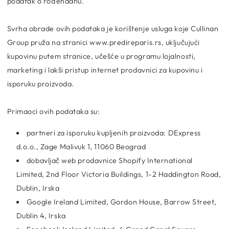
podatak o rođendanu.
Svrha obrade ovih podataka je korištenje usluga koje Cullinan
Group pruža na stranici www.predireparis.rs, uključujući
kupovinu putem stranice, učešće u programu lojalnosti,
marketing i lakši pristup internet prodavnici za kupovinu i
isporuku proizvoda.
Primaoci ovih podataka su:
partneri za isporuku kupljenih proizvoda: DExpress
d.o.o.,
Zage Malivuk 1, 11060 Beograd
dobavljač web prodavnice Shopify International
Limited, 2nd Floor Victoria Buildings, 1-2 Haddington Road,
Dublin, Irska
Google Ireland Limited, Gordon House, Barrow Street,
Dublin 4, Irska