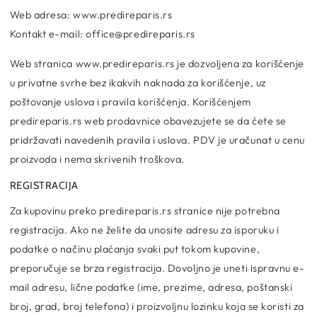
Web adresa: www.predireparis.rs
Kontakt e-mail: office@predireparis.rs
Web stranica www.predireparis.rs je dozvoljena za korišćenje
u privatne svrhe bez ikakvih naknada za korišćenje, uz
poštovanje uslova i pravila korišćenja. Korišćenjem
predireparis.rs web prodavnice obavezujete se da ćete se
pridržavati navedenih pravila i uslova. PDV je uračunat u cenu
proizvoda i nema skrivenih troškova.
REGISTRACIJA
Za kupovinu preko predireparis.rs stranice nije potrebna
registracija. Ako ne želite da unosite adresu za isporuku i
podatke o načinu plaćanja svaki put tokom kupovine,
preporučuje se brza registracija. Dovoljno je uneti ispravnu e-
mail adresu, lične podatke (ime, prezime, adresa, poštanski
broj, grad, broj telefona) i proizvoljnu lozinku koja se koristi za