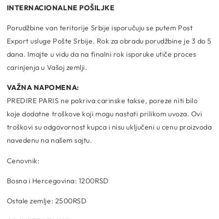
INTERNACIONALNE POŠILJKE
Porudžbine van teritorije Srbije isporučuju se putem Post
Export usluge Pošte Srbije. Rok za obradu porudžbine je 3 do 5
dana. Imajte u vidu da na finalni rok isporuke utiče proces
carinjenja u Vašoj zemlji.
VAŽNA NAPOMENA:
PREDIRE PARIS ne pokriva carinske takse, poreze niti bilo
koje dodatne troškove koji mogu nastati prilikom uvoza. Ovi
troškovi su odgovornost kupca i nisu uključeni u cenu proizvoda
navedenu na našem sajtu.
Cenovnik:
Bosna i Hercegovina: 1200RSD
Ostale zemlje: 2500RSD