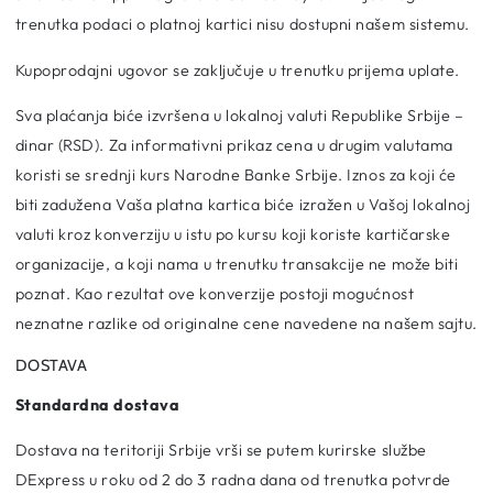
trenutka podaci o platnoj kartici nisu dostupni našem sistemu.
Kupoprodajni ugovor se zaključuje u trenutku prijema uplate.
Sva plaćanja biće izvršena u lokalnoj valuti Republike Srbije –
dinar (RSD). Za informativni prikaz cena u drugim valutama
koristi se srednji kurs Narodne Banke Srbije. Iznos za koji će
biti zadužena Vaša platna kartica biće izražen u Vašoj lokalnoj
valuti kroz konverziju u istu po kursu koji koriste kartičarske
organizacije, a koji nama u trenutku transakcije ne može biti
poznat. Kao rezultat ove konverzije postoji mogućnost
neznatne razlike od originalne cene navedene na našem sajtu.
DOSTAVA
Standardna dostava
Dostava na teritoriji Srbije vrši se putem kurirske službe
DExpress u roku od 2 do 3 radna dana od trenutka potvrde