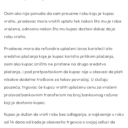
Osim ako nije ponudio da sam preuzme robu koju je kupac
vratio, prodavac mora vratiti uplatu tek nakon što mu je roba
vraćena, odnosno nakon što mu kupac dostavi dokaz da je
robu vratio.
Prodavac mora da refundira uplaćeni iznos koristeći isto
sredstvo plaćanja koje je kupac koristio prilikom plaćanja,
osim ako kupac izričito ne pristane na drugo sredstvo
plaćanja, i pod pretpostavkom da kupac nije u obavezi da plati
nikakve dodatne troškove za takav povraćaj. U slučaju
pouzeća, trgovac će kupcu vratiti uplaćenu cenu za vraćeni
proizvod bankovnim transferom na broj bankovnog računa
koji je dostavio kupac.
Kupac je dužan da vrati robu bez odlaganja, a najkasnije u roku
od 14 dana od kada je obavestio trgovca o svojoj odluci da