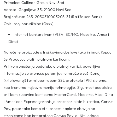
Primalac: Cullinan Group Novi Sad
Adresa: Gogoljeva 35, 21000 Novi Sad
Broj računa: 265-2050310003208-31 (Raiffeisen Bank)
Opis: broj porudžbine (Gxxx)
Internet bankarstvom (VISA, EC/MC, Maestro, Amex i
Dina)
Naručene proizvode s troškovima dostave (ako ih ima), Kupac
će Prodavcu platiti platnom karticom.
Prilikom unošenja podataka o platnoj kartici, poverljive
informacije se prenose putem javne mreže u zaštićenoj
(kriptovanoj) formi upotrebom SSL protokola i PKI sistema,
kao trenutno najsavremenije tehnologije. Sigurnost podataka
prilikom kupovine karticama MasterCard, Maestro, Visa, Dina
i American Express garantuje procesor platnih kartica, Corvus
Pay, pa se tako kompletni proces naplate obavlja na
stranicama hpp integratora Corvus Pay-a. Niti jednog