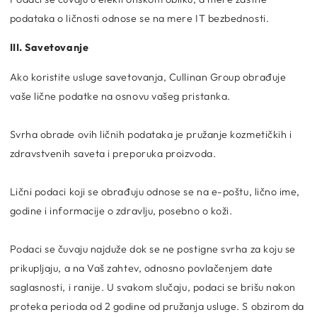
podataka o ličnosti odnose se na mere IT bezbednosti.
III. Savetovanje
Ako koristite usluge savetovanja, Cullinan Group obrađuje
vaše lične podatke na osnovu vašeg pristanka.
Svrha obrade ovih ličnih podataka je pružanje kozmetičkih i
zdravstvenih saveta i preporuka proizvoda.
Lični podaci koji se obrađuju odnose se na e-poštu, lično ime,
godine i informacije o zdravlju, posebno o koži.
Podaci se čuvaju najduže dok se ne postigne svrha za koju se
prikupljaju, a na Vaš zahtev, odnosno povlačenjem date
saglasnosti, i ranije. U svakom slučaju, podaci se brišu nakon
proteka perioda od 2 godine od pružanja usluge. S obzirom da