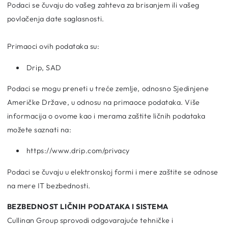
Podaci se čuvaju do vašeg zahteva za brisanjem ili vašeg
povlačenja date saglasnosti.
Primaoci ovih podataka su:
Drip, SAD
Podaci se mogu preneti u treće zemlje, odnosno Sjedinjene
Američke Države, u odnosu na primaoce podataka. Više
informacija o ovome kao i merama zaštite ličnih podataka
možete saznati na:
https://www.drip.com/privacy
Podaci se čuvaju u elektronskoj formi i mere zaštite se odnose
na mere IT bezbednosti.
BEZBEDNOST LIČNIH PODATAKA I SISTEMA
Cullinan Group sprovodi odgovarajuće tehničke i