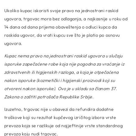
Ukoliko kupac iskoristi svoje pravo na jednostrani raskid
ugovora, trgovac mora bez odlaganja, a najkasnije u roku od
14 dana od dana prijema obaveštenja o odluci kupca da
raskida ugovor, da vrati kupcu sve što je platio po osnovu
ugovora.
Kupac nema pravo na jednostrani raskid ugovora u slučaju
isporuke zapečaćene robe koja nije pogodna za vraćanje iz
zdravstvenih ili higijenskih razloga, a koja je otpečaćena
nakon isporuke (kozmetički i higijenski proizvodi koji su
otvoreni nakon isporuke). Ovo je u skladu sa članom 37.
Zakona o zaštiti potrošača Republike Srbije.
Izuzetno, trgovac nije u obavezi da refundira dodatne
troškove koji su rezultat kupčevog izričitog izbora vrste
prevoza koja se razlikuje od najjeftinije vrste standardnog
prevoza koju nudi trgovac.