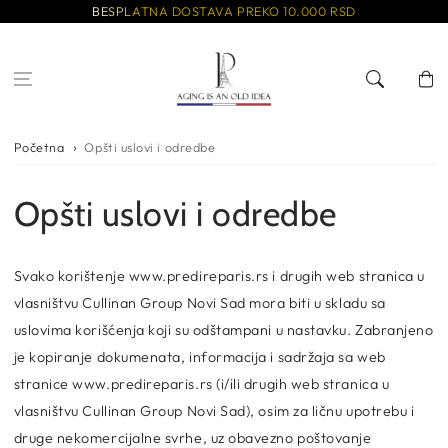
Preskoči na
BESPLATNA DOSTAVA PREKO 10.000 RSD
sadržaj
Korpa
Početna
Opšti uslovi i odredbe
Opšti uslovi i odredbe
Svako korištenje www.predireparis.rs i drugih web stranica u
vlasništvu Cullinan Group Novi Sad mora biti u skladu sa
uslovima korišćenja koji su odštampani u nastavku. Zabranjeno
je kopiranje dokumenata, informacija i sadržaja sa web
stranice www.predireparis.rs (i/ili drugih web stranica u
vlasništvu Cullinan Group Novi Sad), osim za ličnu upotrebu i
druge nekomercijalne svrhe, uz obavezno poštovanje