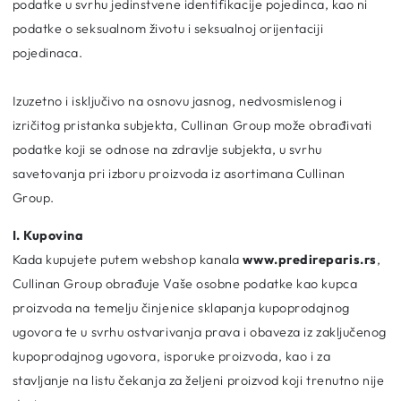
podatke u svrhu jedinstvene identifikacije pojedinca, kao ni
podatke o seksualnom životu i seksualnoj orijentaciji
pojedinaca.
Izuzetno i isključivo na osnovu jasnog, nedvosmislenog i
izričitog pristanka subjekta, Cullinan Group može obrađivati
podatke koji se odnose na zdravlje subjekta, u svrhu
savetovanja pri izboru proizvoda iz asortimana Cullinan
Group.
I. Kupovina
Kada kupujete putem webshop kanala
www.predireparis.rs
,
Cullinan Group obrađuje Vaše osobne podatke kao kupca
proizvoda na temelju činjenice sklapanja kupoprodajnog
ugovora te u svrhu ostvarivanja prava i obaveza iz zaključenog
kupoprodajnog ugovora, isporuke proizvoda, kao i za
stavljanje na listu čekanja za željeni proizvod koji trenutno nije