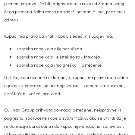
pismeni prigovor će biti odgovoreno u roku od 8 dana, zbog
čega pismena žalba mora da sadrži najmanje ime, prezime i
adresu.
Kupac ima pravo da vrati robu u sledećim slučajevima:
isporuka robe koja nije naručena
isporuka robe kojoj je istekao rok trajanja
isporuka robe koja ima grešku ili oštećenje
U slučaju opravdane reklamacije, kupac ima pravo da raskine
ugovor uz povraćaj uplaćenog iznosa ili zamenu za ispravan,
neoštećen i važeći proizvod.
Cullinan Group prihvata povraćaj oštećene, neispravne ili
pogrešno isporučene robe o svom trošku, ako se utvrdi da je
reklamacija opravdana i da kupac nije uticao na ispravnost,
oštećenje ili bilo kakav nedostatak robe. U slučaju opravdane