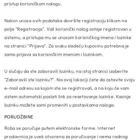
pristup korisničkom nalogu.
Nakon unosa ovih podataka dovršite registraciju klikom na
polje "Registracija". Vaš korisnički nalog ostaje registrovan u
sistemu, a pristupa mu se unosom korisničkog imena i lozinke
na stranici "Prijava". Za svaku sledeću kupovinu potrebna je
samo prijava sa korisničkim imenom i lozinkom.
U slučaju da ste zaboravili lozinku, na istoj stranici izaberite
"Zaboravili ste lozinku?". Na ovoj lokaciji ćete da ostavite svoju
e-mail adresu sa kojom ste se registrovali, a na koju će vam
sistem automatski poslati link za resetovanje lozinke. Kasnije
lozinku možete sami promeniti u postavkama naloga.
PORUDŽBINE
Roba se poručuje putem elektronske forme. Internet
prodavnica je uvek otvorena za poručivanje i nema radnog