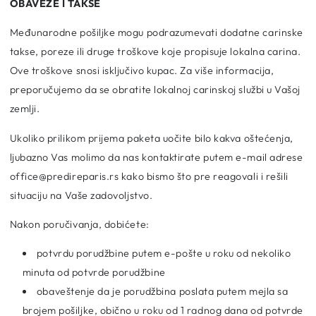
OBAVEZE I TAKSE
Međunarodne pošiljke mogu podrazumevati dodatne carinske
takse, poreze ili druge troškove koje propisuje lokalna carina.
Ove troškove snosi isključivo kupac. Za više informacija,
preporučujemo da se obratite lokalnoj carinskoj službi u Vašoj
zemlji.
Ukoliko prilikom prijema paketa uočite bilo kakva oštećenja,
ljubazno Vas molimo da nas kontaktirate putem e-mail adrese
office@predireparis.rs kako bismo što pre reagovali i rešili
situaciju na Vaše zadovoljstvo.
Nakon poručivanja, dobićete:
potvrdu porudžbine putem e-pošte u roku od nekoliko
minuta od potvrde porudžbine
obaveštenje da je porudžbina poslata putem mejla sa
brojem pošiljke, obično u roku od 1 radnog dana od potvrde