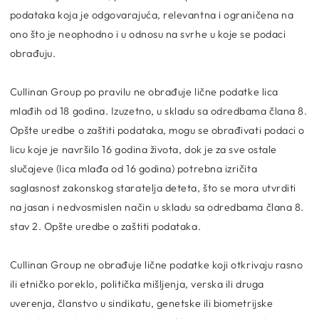
podataka koja je odgovarajuća, relevantna i ograničena na
ono što je neophodno i u odnosu na svrhe u koje se podaci
obrađuju.
Cullinan Group po pravilu ne obrađuje lične podatke lica
mlađih od 18 godina. Izuzetno, u skladu sa odredbama člana 8.
Opšte uredbe o zaštiti podataka, mogu se obrađivati podaci o
licu koje je navršilo 16 godina života, dok je za sve ostale
slučajeve (lica mlađa od 16 godina) potrebna izričita
saglasnost zakonskog staratelja deteta, što se mora utvrditi
na jasan i nedvosmislen način u skladu sa odredbama člana 8.
stav 2. Opšte uredbe o zaštiti podataka.
Cullinan Group ne obrađuje lične podatke koji otkrivaju rasno
ili etničko poreklo, politička mišljenja, verska ili druga
uverenja, članstvo u sindikatu, genetske ili biometrijske