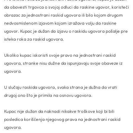
da obavesti trgovca o svojoj odluci da raskine ugovor, koristeći
obrazac za jednostrani raskid ugovora ili bilo kojom drugom
nedvosmislenom izjavom kojom izražava volju da raskine
ugovor. Kupac je dužan da izjavu o raskidu ugovora pošalje pre
isteka roka za raskid ugovora.
Ukoliko kupac iskoristi svoje pravo na jednostrani raskid
ugovora, stranke nisu dužne da ispunjavaju svoje obaveze iz
ugovora.
U slučaju raskida ugovora, svaka strana je dužna da vrati
drugoj ono što je primila na osnovu ugovora.
Kupac nije dužan da naknadi nikakve troškove koji bi bili
posledica korišćenja njegovog prava na jednostrani raskid
ugovora.