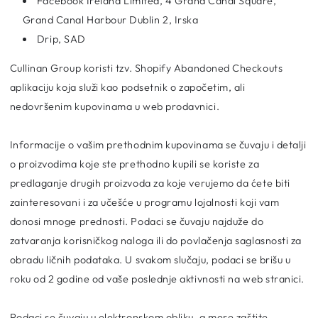
Facebook Ireland Limited, 4 Grand Canal Square,
Grand Canal Harbour Dublin 2, Irska
Drip, SAD
Cullinan Group koristi tzv. Shopify Abandoned Checkouts
aplikaciju koja služi kao podsetnik o započetim, ali
nedovršenim kupovinama u web prodavnici.
Informacije o vašim prethodnim kupovinama se čuvaju i detalji
o proizvodima koje ste prethodno kupili se koriste za
predlaganje drugih proizvoda za koje verujemo da ćete biti
zainteresovani i za učešće u programu lojalnosti koji vam
donosi mnoge prednosti. Podaci se čuvaju najduže do
zatvaranja korisničkog naloga ili do povlačenja saglasnosti za
obradu ličnih podataka. U svakom slučaju, podaci se brišu u
roku od 2 godine od vaše poslednje aktivnosti na web stranici.
Podaci se čuvaju u elektronskom obliku, a mere zaštite