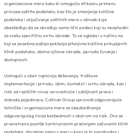
organizacione mere kako bi omogućio efikasnu primenu
principa zaštite podataka, kao što je smanjenje količine
podataka i uključivanje zaštitnih mera u obradu koje
obezbeđuju da se obrađuju samo lični podaci koji su neophodni
za svaku specifičnu svrhu obrade. To se ogleda i u načinu na
koji se posebna pažnja poklanja pitanjima količine prikupljenih
ličnih podataka, obima njihove obrade, perioda čuvanja i
dostupnosti.
Uzimajući u obzir najnovija dešavanja, troškove
implementacije i prirodu, obim, kontekst i svrhu obrade, kao i
rizik od različitih nivoa verovatnoće i ozbiljnosti prava i
sloboda pojedinaca, Cullinan Group sprovodi odgovarajuće
tehničke i organizacione mere za obezbeđivanje
odgovarajućeg nivoa bezbednosti s obzirom na rizik. Ovo se
prvenstveno postiže kontinuiranim praćenjem sačuvanih ličnih
podataka, obradom samo u meri u kojoj je to neophodno i