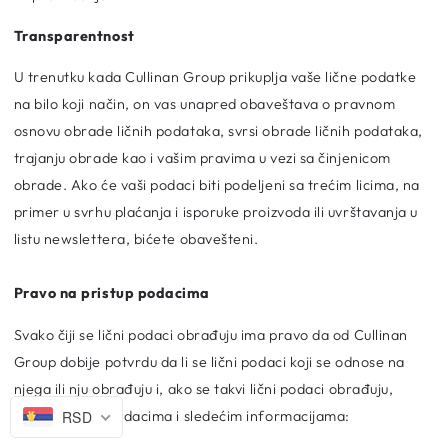
Transparentnost
U trenutku kada Cullinan Group prikuplja vaše lične podatke
na bilo koji način, on vas unapred obaveštava o pravnom
osnovu obrade ličnih podataka, svrsi obrade ličnih podataka,
trajanju obrade kao i vašim pravima u vezi sa činjenicom
obrade. Ako će vaši podaci biti podeljeni sa trećim licima, na
primer u svrhu plaćanja i isporuke proizvoda ili uvrštavanja u
listu newslettera, bićete obavešteni.
Pravo na pristup podacima
Svako čiji se lični podaci obrađuju ima pravo da od Cullinan
Group dobije potvrdu da li se lični podaci koji se odnose na
njega ili nju obrađuju i, ako se takvi lični podaci obrađuju,
pristup ličnim podacima i sledećim informacijama:
RSD