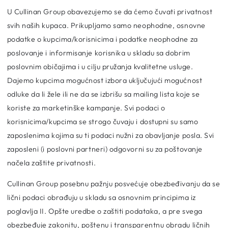
U Cullinan Group obavezujemo se da ćemo čuvati privatnost
svih naših kupaca. Prikupljamo samo neophodne, osnovne
podatke o kupcima/korisnicima i podatke neophodne za
poslovanje i informisanje korisnika u skladu sa dobrim
poslovnim običajima i u cilju pružanja kvalitetne usluge.
Dajemo kupcima mogućnost izbora uključujući mogućnost
odluke da li žele ili ne da se izbrišu sa mailing lista koje se
koriste za marketinške kampanje. Svi podaci o
korisnicima/kupcima se strogo čuvaju i dostupni su samo
zaposlenima kojima su ti podaci nužni za obavljanje posla. Svi
zaposleni (i poslovni partneri) odgovorni su za poštovanje
načela zaštite privatnosti.
Cullinan Group posebnu pažnju posvećuje obezbeđivanju da se
lični podaci obrađuju u skladu sa osnovnim principima iz
poglavlja II. Opšte uredbe o zaštiti podataka, a pre svega
obezbeđuje zakonitu, poštenu i transparentnu obradu ličnih