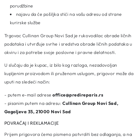
porudžbine
najavu da će pošiljka stići na vašu adresu od strane
kurirske službe
Trgovac Cullinan Group Novi Sad je rukovodilac obrade ličnih
podataka i utvrđuje svrhe i sredstva obrade ličnih podataka u
okviru i za potrebe svoje poslovne i pravne delatnosti.
U slučaju da je kupac, iz bilo kog razloga, nezadovoljan
kupljenim proizvodom ili pruženom uslugom, prigovor može da
uputi na sledeći način:
- putem e-mail adrese
office@predireparis.rs
- pisanim putem na adresu:
Cullinan Group Novi Sad,
Gogoljeva 35, 21000 Novi Sad
POVRAĆAJ I REKLAMACIJE
Prijem prigovora ćemo pismeno potvrditi bez odlaganja, a na