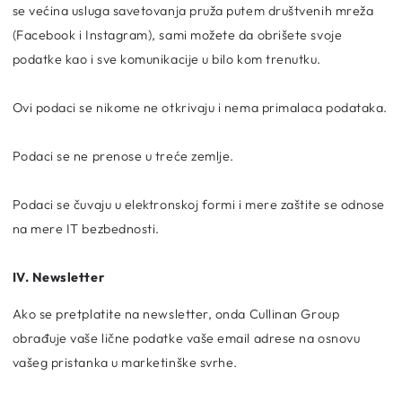
se većina usluga savetovanja pruža putem društvenih mreža
(Facebook i Instagram), sami možete da obrišete svoje
podatke kao i sve komunikacije u bilo kom trenutku.
Ovi podaci se nikome ne otkrivaju i nema primalaca podataka.
Podaci se ne prenose u treće zemlje.
Podaci se čuvaju u elektronskoj formi i mere zaštite se odnose
na mere IT bezbednosti.
IV. Newsletter
Ako se pretplatite na newsletter, onda Cullinan Group
obrađuje vaše lične podatke vaše email adrese na osnovu
vašeg pristanka u marketinške svrhe.