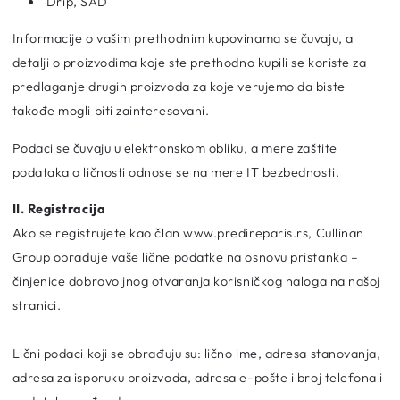
Drip, SAD
Informacije o vašim prethodnim kupovinama se čuvaju, a
detalji o proizvodima koje ste prethodno kupili se koriste za
predlaganje drugih proizvoda za koje verujemo da biste
takođe mogli biti zainteresovani.
Podaci se čuvaju u elektronskom obliku, a mere zaštite
podataka o ličnosti odnose se na mere IT bezbednosti.
II. Registracija
Ako se registrujete kao član www.predireparis.rs, Cullinan
Group obrađuje vaše lične podatke na osnovu pristanka –
činjenice dobrovoljnog otvaranja korisničkog naloga na našoj
stranici.
Lični podaci koji se obrađuju su: lično ime, adresa stanovanja,
adresa za isporuku proizvoda, adresa e-pošte i broj telefona i