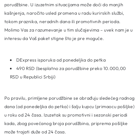
porudžbine. U izuzetnim situacijama može doći do manjih
kašnjenja, naročito usled promena u radu kurirskih službi,
tokom praznika, neradnih dana ili promotivnih perioda.
Molimo Vas za razumevanje u tim slučajevima – uvek nam je u
interesu da Vaš paket stigne što je pre moguće.
DExpress isporuka od ponedeljka do petka
490 RSD (besplatno za porudžbine preko 10.000,00
RSD u Republici Srbiji)
Po pravilu, primljene porudžbine se obrađuju sledećeg radnog
dana (od ponedeljka do petka) i šalju kupcu (primaocu pošiljke)
u roku od 24 časa. Izuzetak su promotivni i sezonski periodi
kada, zbog povećanog broja porudžbina, priprema pošiljke
može trajati duže od 24 časa.