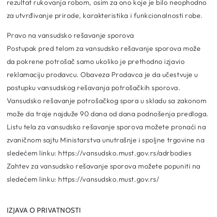
rezultat rukovanja robom, osim za ono koje je bilo neophodno
za utvrđivanje prirode, karakteristika i funkcionalnosti robe.
Pravo na vansudsko rešavanje sporova
Postupak pred telom za vansudsko rešavanje sporova može
da pokrene potrošač samo ukoliko je prethodno izjavio
reklamaciju prodavcu. Obaveza Prodavca je da učestvuje u
postupku vansudskog rešavanja potrošačkih sporova.
Vansudsko rešavanje potrošačkog spora u skladu sa zakonom
može da traje najduže 90 dana od dana podnošenja predloga.
Listu tela za vansudsko rešavanje sporova možete pronaći na
zvaničnom sajtu Ministarstva unutrašnje i spoljne trgovine na
sledećem linku:
https://vansudsko.must.gov.rs/adrbodies
Zahtev za vansudsko rešavanje sporova možete popuniti na
sledećem linku:
https://vansudsko.must.gov.rs/
IZJAVA O PRIVATNOSTI