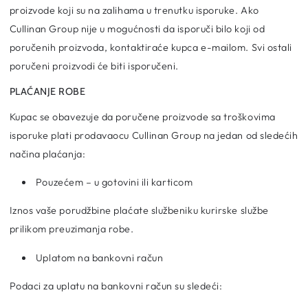
proizvode koji su na zalihama u trenutku isporuke. Ako
Cullinan Group nije u mogućnosti da isporuči bilo koji od
poručenih proizvoda, kontaktiraće kupca e-mailom. Svi ostali
poručeni proizvodi će biti isporučeni.
PLAĆANJE ROBE
Kupac se obavezuje da poručene proizvode sa troškovima
isporuke plati prodavaocu Cullinan Group na jedan od sledećih
načina plaćanja:
Pouzećem – u gotovini ili karticom
Iznos vaše porudžbine plaćate službeniku kurirske službe
prilikom preuzimanja robe.
Uplatom na bankovni račun
Podaci za uplatu na bankovni račun su sledeći: