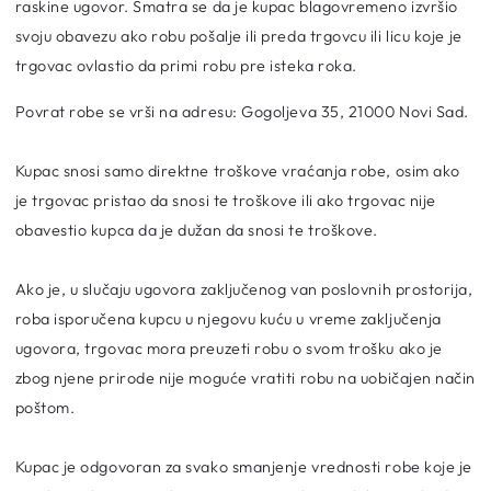
raskine ugovor. Smatra se da je kupac blagovremeno izvršio
svoju obavezu ako robu pošalje ili preda trgovcu ili licu koje je
trgovac ovlastio da primi robu pre isteka roka.
Povrat robe se vrši na adresu: Gogoljeva 35, 21000 Novi Sad.
Kupac snosi samo direktne troškove vraćanja robe, osim ako
je trgovac pristao da snosi te troškove ili ako trgovac nije
obavestio kupca da je dužan da snosi te troškove.
Ako je, u slučaju ugovora zaključenog van poslovnih prostorija,
roba isporučena kupcu u njegovu kuću u vreme zaključenja
ugovora, trgovac mora preuzeti robu o svom trošku ako je
zbog njene prirode nije moguće vratiti robu na uobičajen način
poštom.
Kupac je odgovoran za svako smanjenje vrednosti robe koje je