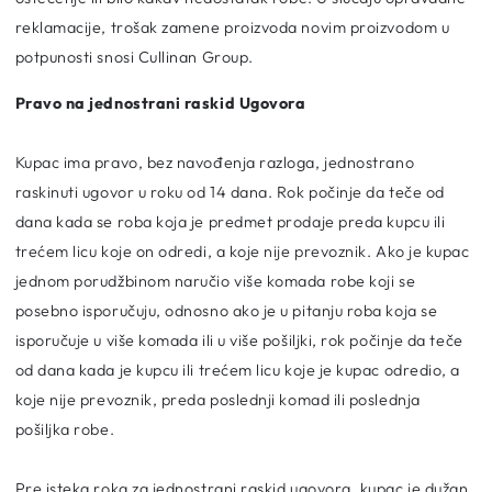
reklamacije, trošak zamene proizvoda novim proizvodom u
potpunosti snosi Cullinan Group.
Pravo na jednostrani raskid Ugovora
Kupac ima pravo, bez navođenja razloga, jednostrano
raskinuti ugovor u roku od 14 dana. Rok počinje da teče od
dana kada se roba koja je predmet prodaje preda kupcu ili
trećem licu koje on odredi, a koje nije prevoznik. Ako je kupac
jednom porudžbinom naručio više komada robe koji se
posebno isporučuju, odnosno ako je u pitanju roba koja se
isporučuje u više komada ili u više pošiljki, rok počinje da teče
od dana kada je kupcu ili trećem licu koje je kupac odredio, a
koje nije prevoznik, preda poslednji komad ili poslednja
pošiljka robe.
Pre isteka roka za jednostrani raskid ugovora, kupac je dužan