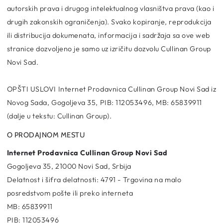
autorskih prava i drugog intelektualnog vlasništva prava (kao i
drugih zakonskih ograničenja). Svako kopiranje, reprodukcija
ili distribucija dokumenata, informacija i sadržaja sa ove web
stranice dozvoljeno je samo uz izričitu dozvolu Cullinan Group
Novi Sad.
OPŠTI USLOVI Internet Prodavnica Cullinan Group Novi Sad iz
Novog Sada, Gogoljeva 35, PIB: 112053496, MB: 65839911
(dalje u tekstu: Cullinan Group).
O PRODAJNOM MESTU
Internet Prodavnica Cullinan Group Novi Sad
Gogoljeva 35, 21000 Novi Sad, Srbija
Delatnost i šifra delatnosti:
4791 - Trgovina na malo
posredstvom pošte ili preko interneta
MB:
65839911
PIB:
112053496