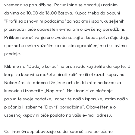
vremena za porudžbine. Porudžbine se obrađuju radnim
danima od 10:00 do 16:00 časova. Kupac treba da popuni
"Profil sa osnovnim podacima" za naplatu i isporuku željenih
proizvoda i biće obavešten e-mailom o izvršenoj porudžbini.
Prilikom poručivanja proizvoda sa sajta, kupac potvrđuje da je
upoznat sa svim važećim zakonskim ograničenjima i uslovima
prodaje.
Kliknite na "Dodaj u korpu" na proizvodu koji želite da kupite. U
korpi za kupovinu možete birati količine ili otkazati kupovinu.
Nakon što ste odabrali željene artikle, kliknite na korpu za
kupovinu i izaberite „Naplata“. Na stranici za plaćanje
popunite svoje podatke, izaberite način isporuke, zatim način
plaćanja i izaberite "Dovrši porudžbinu". Obaveštenje o
uspešnoj kupovini biće poslato na vašu e-mail adresu.
Cullinan Group obavezuje se da isporuči sve poručene