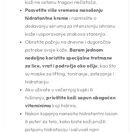
koži ne ostanu tragovi nečistoća.
Posvetite više vremena nanošenju
hidratantne kreme
i razmislite o
dodavanju seruma za intenzivniju ishranu
kože i usporavanje znakova starenja.
Obratite pažnju na dnevne i dugoročne
potrebe svoje kože.
Barem jednom
nedeljno koristite specijalne tretmane
za lice, vrat i područje oko očiju
, kao što
su maske za lifting, toniranje, zatezanje i
hidrataciju.
Ako uživate u večernjoj kupki ili
tuširanju,
priuštite koži sapun obogaćen
vitaminima
koji hidrira.
Nakon kupanja nanesite hidratantni losion
ili puter za telo, kako biste koži pružili
potpunu hidrataciju i sačuvali njen