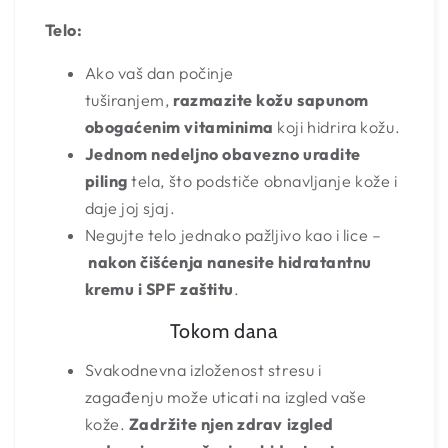
Telo:
Ako vaš dan počinje
tuširanjem,
razmazite kožu sapunom
obogaćenim vitaminima
koji hidrira kožu.
Jednom nedeljno obavezno uradite
piling
tela, što podstiče obnavljanje kože i
daje joj sjaj.
Negujte telo jednako pažljivo kao i lice –
nakon čišćenja nanesite hidratantnu
kremu i SPF zaštitu
.
Tokom dana
Svakodnevna izloženost stresu i
zagađenju može uticati na izgled vaše
kože.
Zadržite njen zdrav izgled