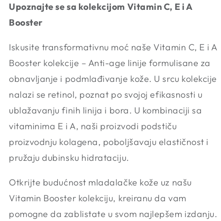
Upoznajte se sa kolekcijom Vitamin C, E i A
Booster
Iskusite transformativnu moć naše Vitamin C, E i A
Booster kolekcije – Anti-age linije formulisane za
obnavljanje i podmlađivanje kože. U srcu kolekcije
nalazi se retinol, poznat po svojoj efikasnosti u
ublažavanju finih linija i bora. U kombinaciji sa
vitaminima E i A, naši proizvodi podstiču
proizvodnju kolagena, poboljšavaju elastičnost i
pružaju dubinsku hidrataciju.
Otkrijte budućnost mladalačke kože uz našu
Vitamin Booster kolekciju, kreiranu da vam
pomogne da zablistate u svom najlepšem izdanju.