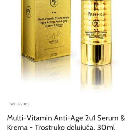
Open
media
1
in
modal
SKU:
PV005
Multi-Vitamin Anti-Age 2u1 Serum &
Krema - Trostruko delujuća, 30ml