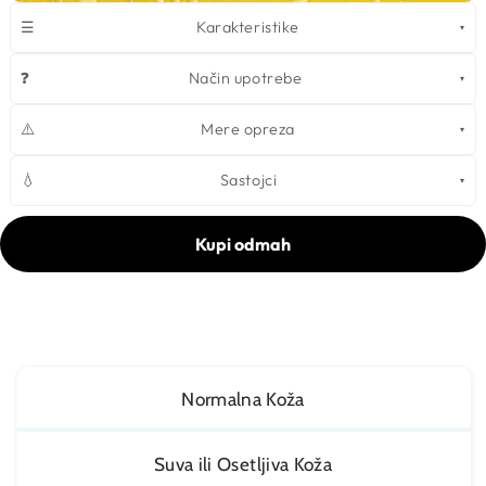
☰
Karakteristike
❓
Način upotrebe
⚠️
Mere opreza
💧
Sastojci
Kupi odmah
Normalna Koža
Suva ili Osetljiva Koža