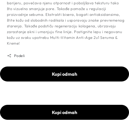
barijeru, povećava njenu otpornost i poboljšava teksturu tako
što vizuelno smanjuje pore. Takođe pomaže u regulaciji
proizvodnje sebuma. Ekstrakti bisera, bogati antioksidansima,
štite kožu od slobodnih radikala i usporavaju znake prevremenog
starenja. Takođe podstiču regeneraciju kolagena, ubrzavaju
zarastanje akni i umanjuju fine linije. Postignite lepu i negovanu
kožu uz svaku upotrebu Multi-Vitamin Anti-Age 2u1 Seruma &
Kreme!
Podeli
Kupi odmah
Kupi odmah