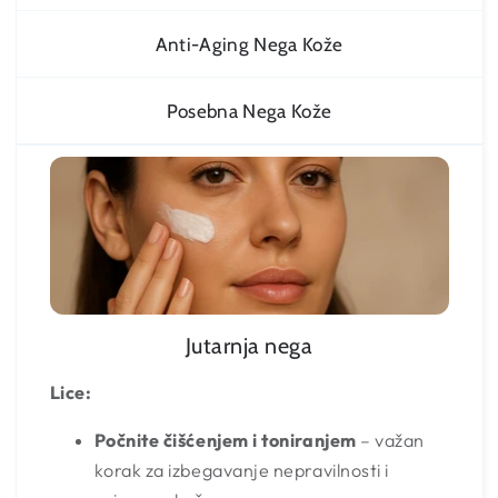
Anti-Aging Nega Kože
Posebna Nega Kože
Jutarnja nega
Lice:
Počnite čišćenjem i toniranjem
– važan
korak za izbegavanje nepravilnosti i