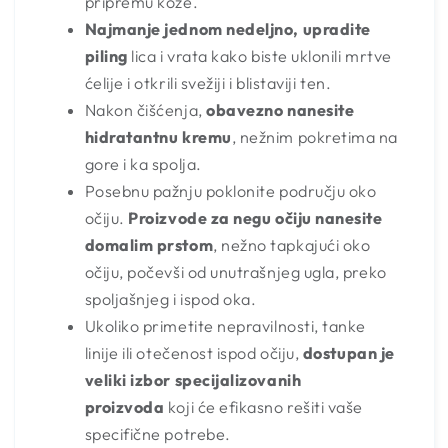
pripremu kože.
Najmanje jednom nedeljno, upradite
piling
lica i vrata kako biste uklonili mrtve
ćelije i otkrili svežiji i blistaviji ten.
Nakon čišćenja,
obavezno nanesite
hidratantnu kremu
, nežnim pokretima na
gore i ka spolja.
Posebnu pažnju poklonite području oko
očiju.
Proizvode za negu očiju nanesite
domalim prstom
, nežno tapkajući oko
očiju, počevši od unutrašnjeg ugla, preko
spoljašnjeg i ispod oka.
Ukoliko primetite nepravilnosti, tanke
linije ili otečenost ispod očiju,
dostupan je
veliki izbor specijalizovanih
proizvoda
koji će efikasno rešiti vaše
specifične potrebe.