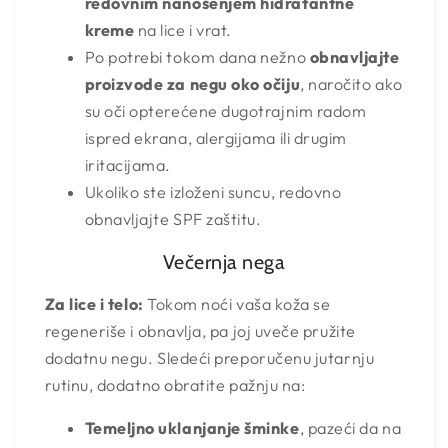
redovnim nanošenjem hidratantne
kreme
na lice i vrat.
Po potrebi tokom dana nežno
obnavljajte
proizvode za negu oko očiju
, naročito ako
su oči opterećene dugotrajnim radom
ispred ekrana, alergijama ili drugim
iritacijama.
Ukoliko ste izloženi suncu, redovno
obnavljajte SPF zaštitu.
Večernja nega
Za lice i telo:
Tokom noći vaša koža se
regeneriše i obnavlja, pa joj uveče pružite
dodatnu negu. Sledeći preporučenu jutarnju
rutinu, dodatno obratite pažnju na:
Temeljno uklanjanje šminke
, pazeći da na