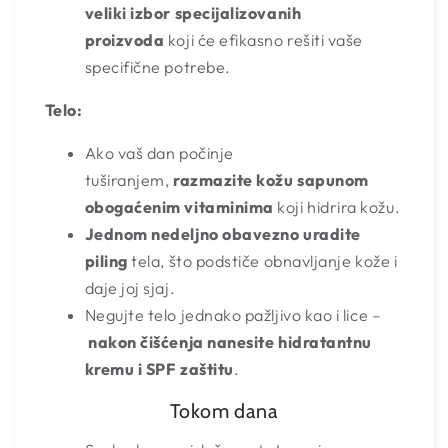
veliki izbor specijalizovanih
proizvoda
koji će efikasno rešiti vaše
specifične potrebe.
Telo:
Ako vaš dan počinje
tuširanjem,
razmazite kožu sapunom
obogaćenim vitaminima
koji hidrira kožu.
Jednom nedeljno obavezno uradite
piling
tela, što podstiče obnavljanje kože i
daje joj sjaj.
Negujte telo jednako pažljivo kao i lice –
nakon čišćenja nanesite hidratantnu
kremu i SPF zaštitu
.
Tokom dana