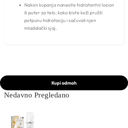
Nakon kupanja nanesite hidratantni losion
ili puter za telo, kako biste koži pružili
potpunu hidrataciju i sačuvali njen
mladalački sjaj.
Kupi odmah
Nedavno Pregledano