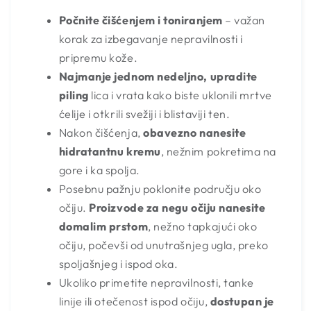
Počnite čišćenjem i toniranjem
– važan
korak za izbegavanje nepravilnosti i
pripremu kože.
Najmanje jednom nedeljno, upradite
piling
lica i vrata kako biste uklonili mrtve
ćelije i otkrili svežiji i blistaviji ten.
Nakon čišćenja,
obavezno nanesite
hidratantnu kremu
, nežnim pokretima na
gore i ka spolja.
Posebnu pažnju poklonite području oko
očiju.
Proizvode za negu očiju nanesite
domalim prstom
, nežno tapkajući oko
očiju, počevši od unutrašnjeg ugla, preko
spoljašnjeg i ispod oka.
Ukoliko primetite nepravilnosti, tanke
linije ili otečenost ispod očiju,
dostupan je