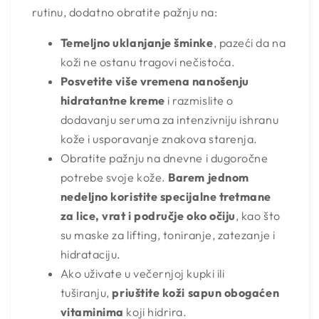
rutinu, dodatno obratite pažnju na:
Temeljno uklanjanje šminke
, pazeći da na
koži ne ostanu tragovi nečistoća.
Posvetite više vremena nanošenju
hidratantne kreme
i razmislite o
dodavanju seruma za intenzivniju ishranu
kože i usporavanje znakova starenja.
Obratite pažnju na dnevne i dugoročne
potrebe svoje kože.
Barem jednom
nedeljno koristite specijalne tretmane
za lice, vrat i područje oko očiju
, kao što
su maske za lifting, toniranje, zatezanje i
hidrataciju.
Ako uživate u večernjoj kupki ili
tuširanju,
priuštite koži sapun obogaćen
vitaminima
koji hidrira.