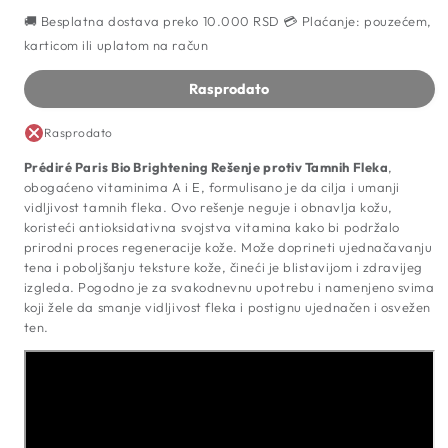
količinu
količ
🚚 Besplatna dostava preko 10.000 RSD 💳 Plaćanje: pouzećem,
za
za
Bio
Bio
karticom ili uplatom na račun
Brightening
Brig
Rešenje
Reše
Rasprodato
za
za
Tamne
Tam
Rasprodato
Fleke,
Fleke
40ml
40m
Prédiré Paris Bio Brightening Rešenje protiv Tamnih Fleka
,
obogaćeno vitaminima A i E, formulisano je da cilja i umanji
vidljivost tamnih fleka. Ovo rešenje neguje i obnavlja kožu,
koristeći antioksidativna svojstva vitamina kako bi podržalo
prirodni proces regeneracije kože. Može doprineti ujednačavanju
tena i poboljšanju teksture kože, čineći je blistavijom i zdravijeg
izgleda. Pogodno je za svakodnevnu upotrebu i namenjeno svima
koji žele da smanje vidljivost fleka i postignu ujednačen i osvežen
ten.