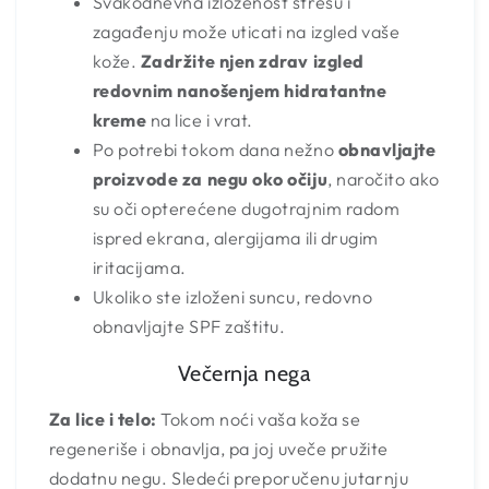
Svakodnevna izloženost stresu i
zagađenju može uticati na izgled vaše
kože.
Zadržite njen zdrav izgled
redovnim nanošenjem hidratantne
kreme
na lice i vrat.
Po potrebi tokom dana nežno
obnavljajte
proizvode za negu oko očiju
, naročito ako
su oči opterećene dugotrajnim radom
ispred ekrana, alergijama ili drugim
iritacijama.
Ukoliko ste izloženi suncu, redovno
obnavljajte SPF zaštitu.
Večernja nega
Za lice i telo:
Tokom noći vaša koža se
regeneriše i obnavlja, pa joj uveče pružite
dodatnu negu. Sledeći preporučenu jutarnju