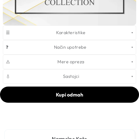
☰
Karakteristike
❓
Način upotrebe
⚠️
Mere opreza
💧
Sastojci
Kupi odmah
Normalna Koža