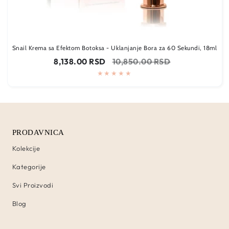
Snail Krema sa Efektom Botoksa - Uklanjanje Bora za 60 Sekundi, 18ml
Cena
Regularna
8,138.00 RSD
10,850.00 RSD
na
cena
sniženju
PRODAVNICA
Kolekcije
Kategorije
Svi Proizvodi
Blog