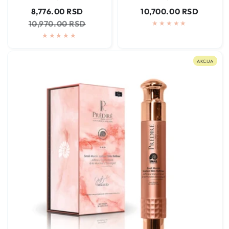
Cena
Regularna
Regularna
8,776.00 RSD
10,700.00 RSD
na
cena
cena
10,970.00 RSD
sniženju
AKCIJA