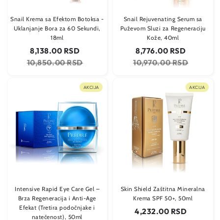
Snail Krema sa Efektom Botoksa -
Snail Rejuvenating Serum sa
Uklanjanje Bora za 60 Sekundi,
Puževom Sluzi za Regeneraciju
18ml
Kože, 40ml
Cena
Regularna
Cena
Regularna
8,138.00 RSD
8,776.00 RSD
na
cena
na
cena
10,850.00 RSD
10,970.00 RSD
sniženju
sniženju
AKCIJA
AKCIJA
Intensive Rapid Eye Care Gel –
Skin Shield Zaštitna Mineralna
Brza Regeneracija i Anti-Age
Krema SPF 50+, 50ml
Efekat (Tretira podočnjake i
Cena
Regularn
4,232.00 RSD
natečenost), 50ml
na
cena