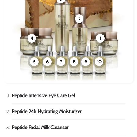
2
4
1
5
6
7
8
9
10
Peptide Intensive Eye Care Gel
Peptide 24h Hydrating Moisturizer
Peptide Facial Milk Cleanser