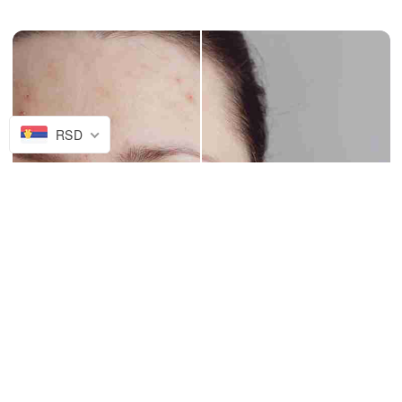
RSD
Pre
Posle