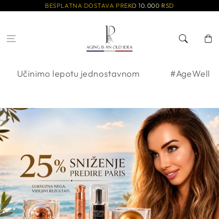
Preskoči na
BESPLATNA DOSTAVA PREKO 10.000 RSD
sadržaj
Korpa
činimo lepotu jednostavnom
#AgeWell