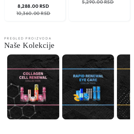
5,290.00 RSD
Cena
Regularna
sniženju
8,288.00 RSD
na
cena
10,360.00 RSD
sniženju
PREGLED PROIZVODA
Naše Kolekcije