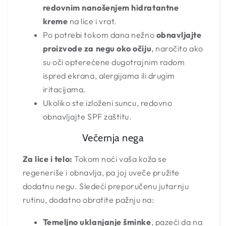
redovnim nanošenjem hidratantne
kreme
na lice i vrat.
Po potrebi tokom dana nežno
obnavljajte
proizvode za negu oko očiju
, naročito ako
su oči opterećene dugotrajnim radom
ispred ekrana, alergijama ili drugim
iritacijama.
Ukoliko ste izloženi suncu, redovno
obnavljajte SPF zaštitu.
Večernja nega
Za lice i telo:
Tokom noći vaša koža se
regeneriše i obnavlja, pa joj uveče pružite
dodatnu negu. Sledeći preporučenu jutarnju
rutinu, dodatno obratite pažnju na:
Temeljno uklanjanje šminke
, pazeći da na