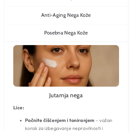
Anti-Aging Nega Kože
Posebna Nega Kože
Jutarnja nega
Lice:
Počnite čišćenjem i toniranjem
– važan
korak za izbegavanje nepravilnosti i