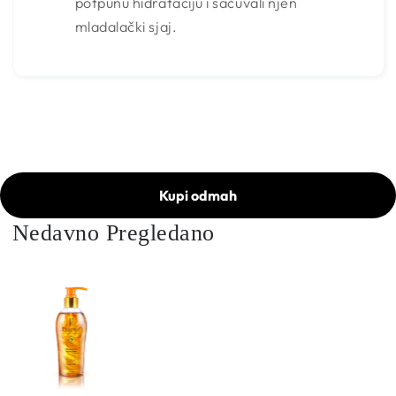
potpunu hidrataciju i sačuvali njen
mladalački sjaj.
Kupi odmah
Nedavno Pregledano