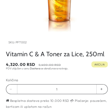
Open
media
SKU:
PFT002
1
in
modal
Vitamin C & A Toner za Lice, 250ml
Cena
Regularna
4,320.00 RSD
AKCIJA
5,400.00 RSD
PDV uključen u cenu
Dostava
se obračunava na kraju.
na
cena
sniženju
Količina
Umanji
Pove
količinu
količ
🚚 Besplatna dostava preko 10.000 RSD 💳 Plaćanje: pouzećem,
za
za
Vitamin
Vita
karticom ili uplatom na račun