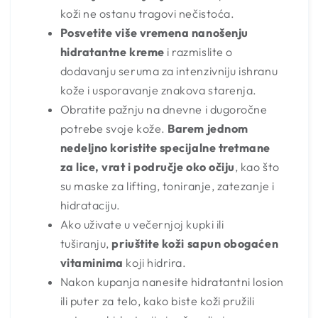
koži ne ostanu tragovi nečistoća.
Posvetite više vremena nanošenju
hidratantne kreme
i razmislite o
dodavanju seruma za intenzivniju ishranu
kože i usporavanje znakova starenja.
Obratite pažnju na dnevne i dugoročne
potrebe svoje kože.
Barem jednom
nedeljno koristite specijalne tretmane
za lice, vrat i područje oko očiju
, kao što
su maske za lifting, toniranje, zatezanje i
hidrataciju.
Ako uživate u večernjoj kupki ili
tuširanju,
priuštite koži sapun obogaćen
vitaminima
koji hidrira.
Nakon kupanja nanesite hidratantni losion
ili puter za telo, kako biste koži pružili