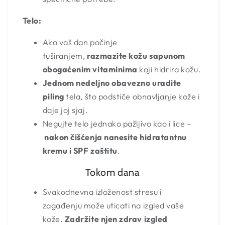
Telo:
Ako vaš dan počinje
tuširanjem,
razmazite kožu sapunom
obogaćenim vitaminima
koji hidrira kožu.
Jednom nedeljno obavezno uradite
piling
tela, što podstiče obnavljanje kože i
daje joj sjaj.
Negujte telo jednako pažljivo kao i lice –
nakon čišćenja nanesite hidratantnu
kremu i SPF zaštitu
.
Tokom dana
Svakodnevna izloženost stresu i
zagađenju može uticati na izgled vaše
kože.
Zadržite njen zdrav izgled