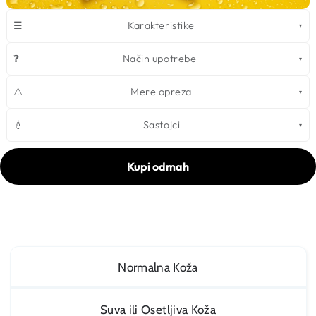
☰
Karakteristike
❓
Način upotrebe
⚠️
Mere opreza
💧
Sastojci
Kupi odmah
Normalna Koža
Suva ili Osetljiva Koža