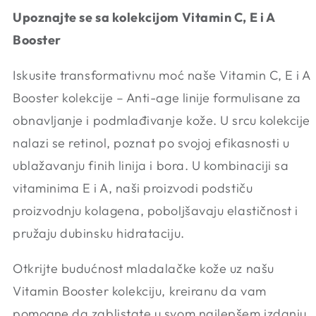
Upoznajte se sa kolekcijom Vitamin C, E i A
Booster
Iskusite transformativnu moć naše Vitamin C, E i A
Booster kolekcije – Anti-age linije formulisane za
obnavljanje i podmlađivanje kože. U srcu kolekcije
nalazi se retinol, poznat po svojoj efikasnosti u
ublažavanju finih linija i bora. U kombinaciji sa
vitaminima E i A, naši proizvodi podstiču
proizvodnju kolagena, poboljšavaju elastičnost i
pružaju dubinsku hidrataciju.
Otkrijte budućnost mladalačke kože uz našu
Vitamin Booster kolekciju, kreiranu da vam
pomogne da zablistate u svom najlepšem izdanju.