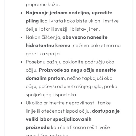
pripremu kože.
Najmanje jednom nedeljno, upradite
piling
lica i vrata kako biste uklonili mrtve
ćelije i otkrili svežiji i blistaviji ten.
Nakon čišćenja,
obavezno nanesite
hidratantnu kremu
, nežnim pokretima na
gore i ka spolja.
Posebnu pažnju poklonite području oko
očiju.
Proizvode za negu očiju nanesite
domalim prstom
, nežno tapkajući oko
očiju, počevši od unutrašnjeg ugla, preko
spoljašnjeg i ispod oka.
Ukoliko primetite nepravilnosti, tanke
linije ili otečenost ispod očiju,
dostupan je
veliki izbor specijalizovanih
proizvoda
koji će efikasno rešiti vaše
specifične potrebe.