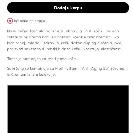
C
C
&amp;
&amp
Dodaj u korpu
A
A
Toner
Tone
Još malo na stanju!
za
za
Lice,
Lice,
Naša nežna formula balansira, obnavlja i čisti kožu. Lagana
250ml
250m
tekstura priprema kožu za naredni korak u transformaciji ka
hidriranoj, mlađoj i zdravijoj koži. Nakon duplog čišćenja, ovaj
proizvod savršeno dubinski hidrira kožu i vraća joj elastičnost.
Toner je namenjen za sve tipove kože.
Savršeno se kombinuje sa Multi-vitamin Anti-Aging 2u1 Serumom
& Kremom iz iste kolekcije.