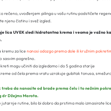
.
o rečeno, uvođenjem pilinga u vašu rutinu podstičete regene
e njenu čistinu i svež izgled.
nje lica UVEK sledi
hidratantna krema
i veoma je važno k
e.
 kremu za lice
nanosi odozgo prema dole ili kružnim pokret
 to sasvim pogrešno.
kreti mogu učiniti da izgledamo i do 5 godina starije
reme od čela prema vratu uzrokuje gubitak tonusa, smežura
 treba da nanosite od brade prema čelu i to nežnim pokre
rg dr Džejms Marota.
jutarnje rutine, bilo bi dobro da prstima malo izmasirate li