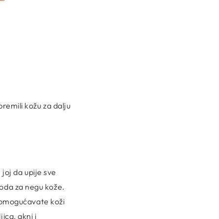
premili kožu za dalju
 joj da upije sve
voda za negu kože.
, omogućavate koži
ica, akni i