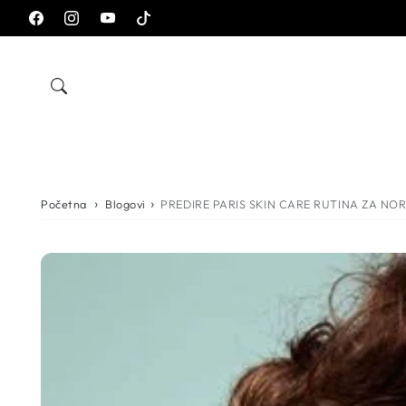
Preskoči na
Facebook
Instagram
YouTube
TikTok
sadržaj
Početna
Blogovi
PREDIRE PARIS SKIN CARE RUTINA ZA NO