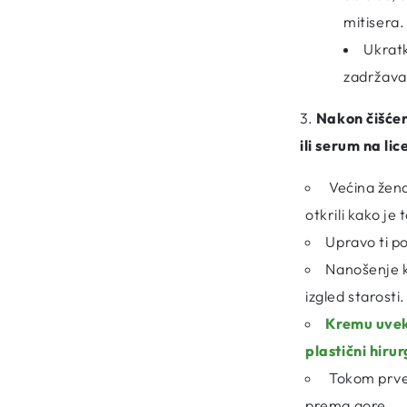
mitisera
Ukratk
zadržavat
3.
Nakon čišće
ili
serum
na lic
Većina žena
otkrili kako je
Upravo ti po
Nanošenje k
izgled starosti.
Kremu uvek
plastični hiru
Tokom prve 
prema gore.