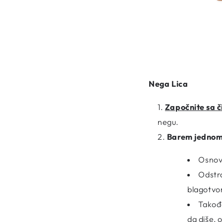
Nega Lica
Započnite sa
č
negu.
Barem jednom n
Osnovn
Odstra
blagotvor
Takođe
da diše, 