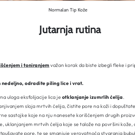
Normalan Tip Kože
Jutarnja rutina
išćenjem
i
toniranjem
važan korak da biste izbegli fleke i pri
edeljno, odradite piling lice i vrat.
a uloga eksfolijacije lica je
otklanjanje izumrlih ćelija
.
njivanjem sloja mrtvih ćelija, čistite pore na koži i dopuštate
ne sastojke koje na nju nanesete korišćenjem drugih proiz
, uklanjanjem mrtvih ćelija koje se talože na površini kože
otpušavate pore, te se smanjuje verovatnoća stvaranja bubulj