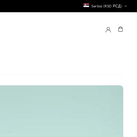
Serbia (RSD РСД)
Korpa