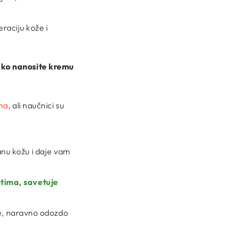
raciju kože i
ako nanosite kremu
ima
, ali naučnici su
nu kožu i daje vam
tima, savetuje
ce, naravno odozdo