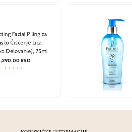
cting Facial Piling za
sko Čišćenje Lica
uko Delovanje), 75ml
Dodaj u korpu
egularna
4,290.00 RSD
ena
KORISNIČKE INFORMACIJE