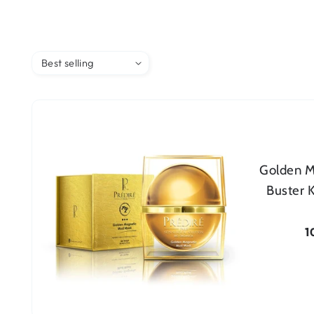
Golden M
Buster K
Dodaj u korpu
Re
1
c