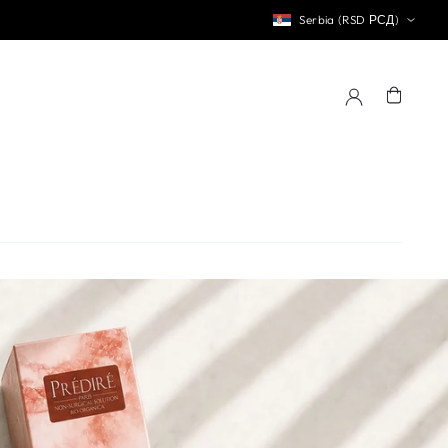
Serbia (RSD РСД)
Korpa