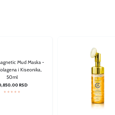
agnetic Mud Maska -
olagena i Kiseonika,
50ml
Dodaj u korpu
gularna
0,850.00 RSD
ena