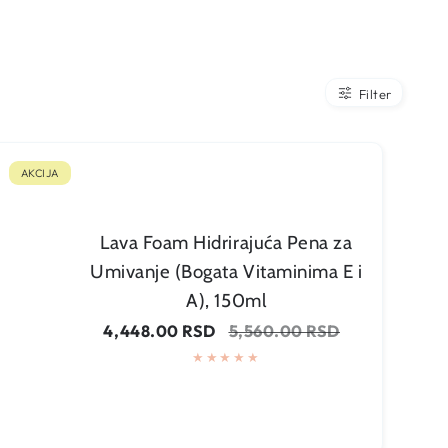
Filter
AKCIJA
Lava Foam Hidrirajuća Pena za
Umivanje (Bogata Vitaminima E i
A), 150ml
Cena
Regularna
4,448.00 RSD
5,560.00 RSD
na
cena
sniženju