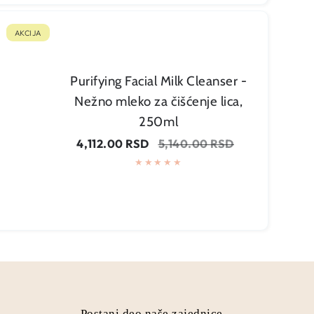
AKCIJA
Purifying Facial Milk Cleanser -
Nežno mleko za čišćenje lica,
250ml
Cena
Regularna
4,112.00 RSD
5,140.00 RSD
na
cena
sniženju
Postani deo naše zajednice