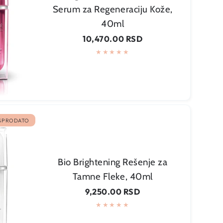
Serum za Regeneraciju Kože,
40ml
Regularna
10,470.00 RSD
cena
SPRODATO
Bio Brightening Rešenje za
Tamne Fleke, 40ml
Regularna
9,250.00 RSD
cena