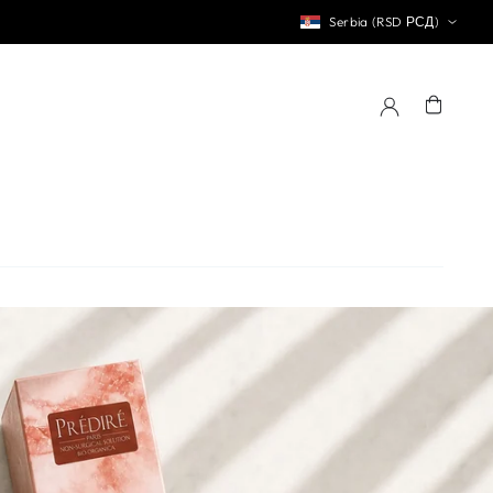
Serbia (RSD РСД)
Korpa