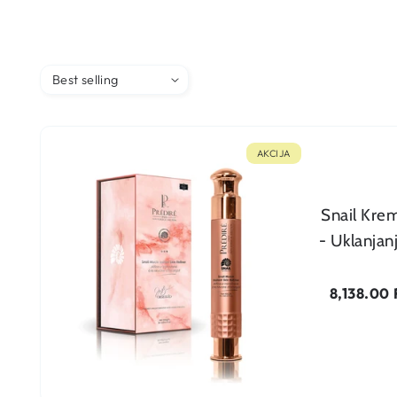
AKCIJA
Snail Kre
- Uklanjan
Dodaj u korpu
Cena
8,138.00
na
sniženju