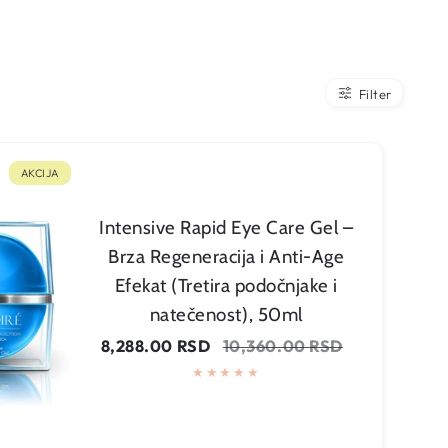
Filter
AKCIJA
Intensive Rapid Eye Care Gel –
Brza Regeneracija i Anti-Age
Efekat (Tretira podočnjake i
natečenost), 50ml
Cena
Regularna
8,288.00 RSD
10,360.00 RSD
na
cena
sniženju