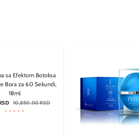
ma sa Efektom Botoksa
je Bora za 60 Sekundi,
18ml
Dodaj u korpu
Regularna
 RSD
10,850.00 RSD
cena