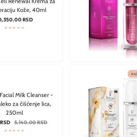
Cell Renewal Krema za
raciju Kože, 40ml
gularna
0,350.00 RSD
Rasprodato
ena
RA
Facial Milk Cleanser -
eko za čišćenje lica,
250ml
Rasprodato
Regularna
 RSD
5,140.00 RSD
cena