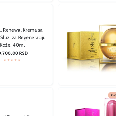
ll Renewal Krema sa
luzi za Regeneraciju
Kože, 40ml
Dodaj u korpu
gularna
0,700.00 RSD
ena
RA