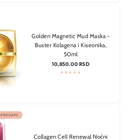
Golden Magnetic Mud Maska -
Buster Kolagena i Kiseonika,
50ml
Regularna
10,850.00 RSD
cena
SPRODATO
Collagen Cell Renewal Noćni