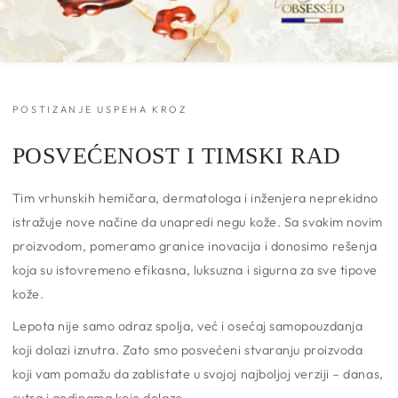
POSTIZANJE USPEHA KROZ
POSVEĆENOST I TIMSKI RAD
Tim vrhunskih hemičara, dermatologa i inženjera neprekidno
istražuje nove načine da unapredi negu kože. Sa svakim novim
proizvodom, pomeramo granice inovacija i donosimo rešenja
koja su istovremeno efikasna, luksuzna i sigurna za sve tipove
kože.
Lepota nije samo odraz spolja, već i osećaj samopouzdanja
koji dolazi iznutra. Zato smo posvećeni stvaranju proizvoda
koji vam pomažu da zablistate u svojoj najboljoj verziji – danas,
sutra i godinama koje dolaze.