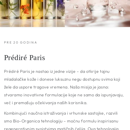
PRE 20 GODINA
Prédiré Paris
Prédiré Paris je nastao iz jedne vizije – da otkrije tajnu
mladalačke kože i donese luksuznu negu dostupnu svima koji
žele da usporе tragove vremena. Naša misija je jasna:
stvaramo inovativne formulacije koje ne samo da ispunjavaju,
već i premašuju očekivanja naših korisnika.
Kombinujući naučna istraživanja i vrhunske sastojke, razvili
smo Bio-Organica tehnologiju – moćnu formulu inspirisanu
regenerativnim svojstvima matičnih ćelija. Ova tehnologija