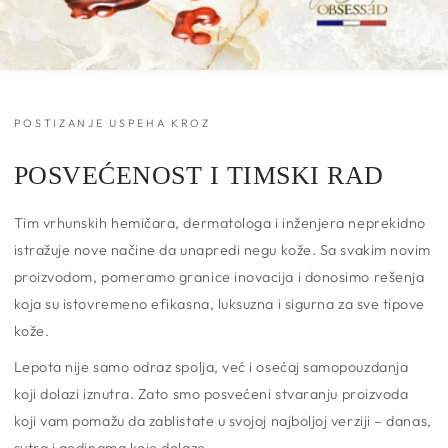
POSTIZANJE USPEHA KROZ
POSVEĆENOST I TIMSKI RAD
Tim vrhunskih hemičara, dermatologa i inženjera neprekidno
istražuje nove načine da unapredi negu kože. Sa svakim novim
proizvodom, pomeramo granice inovacija i donosimo rešenja
koja su istovremeno efikasna, luksuzna i sigurna za sve tipove
kože.
Lepota nije samo odraz spolja, već i osećaj samopouzdanja
koji dolazi iznutra. Zato smo posvećeni stvaranju proizvoda
koji vam pomažu da zablistate u svojoj najboljoj verziji – danas,
sutra i godinama koje dolaze.