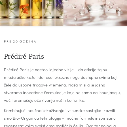
PRE 20 GODINA
Prédiré Paris
Prédiré Paris je nastao iz jedne vizije – da otkrije tajnu
mladalačke kože i donese luksuznu negu dostupnu svima koji
žele da usporе tragove vremena. Naša misija je jasna:
stvaramo inovativne formulacije koje ne samo da ispunjavaju,
već i premašuju očekivanja naših korisnika.
Kombinujući naučna istraživanja i vrhunske sastojke, razvili
smo Bio-Organica tehnologiju – moćnu formulu inspirisanu
regenerativnim svojstvima matičnih ćelija. Ova tehnologija