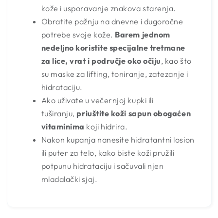
kože i usporavanje znakova starenja.
Obratite pažnju na dnevne i dugoročne
potrebe svoje kože.
Barem jednom
nedeljno koristite specijalne tretmane
za lice, vrat i područje oko očiju
, kao što
su maske za lifting, toniranje, zatezanje i
hidrataciju.
Ako uživate u večernjoj kupki ili
tuširanju,
priuštite koži sapun obogaćen
vitaminima
koji hidrira.
Nakon kupanja nanesite hidratantni losion
ili puter za telo, kako biste koži pružili
potpunu hidrataciju i sačuvali njen
mladalački sjaj.