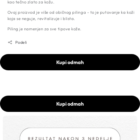
kao tečno zlato za kožu.
Ovaj proizvod je više od običnog pilinga - to je putovanje ka koži
koja se neguje, revitalizuje i blista.
Piling je namenjen za sve tipove kože.
Podeli
Kupi odmah
Kupi odmah