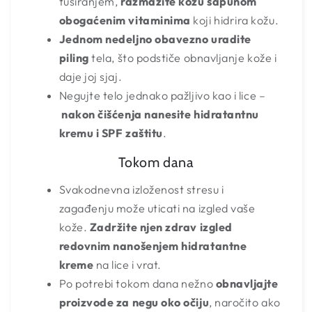
tuširanjem,
razmazite kožu sapunom
obogaćenim vitaminima
koji hidrira kožu.
Jednom nedeljno obavezno uradite
piling
tela, što podstiče obnavljanje kože i
daje joj sjaj.
Negujte telo jednako pažljivo kao i lice –
nakon čišćenja nanesite hidratantnu
kremu i SPF zaštitu
.
Tokom dana
Svakodnevna izloženost stresu i
zagađenju može uticati na izgled vaše
kože.
Zadržite njen zdrav izgled
redovnim nanošenjem hidratantne
kreme
na lice i vrat.
Po potrebi tokom dana nežno
obnavljajte
proizvode za negu oko očiju
, naročito ako