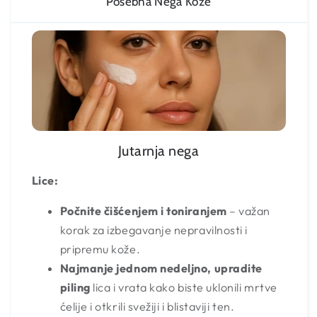
Posebna Nega Kože
Jutarnja nega
Lice:
Počnite čišćenjem i toniranjem
– važan
korak za izbegavanje nepravilnosti i
pripremu kože.
Najmanje jednom nedeljno, upradite
piling
lica i vrata kako biste uklonili mrtve
ćelije i otkrili svežiji i blistaviji ten.