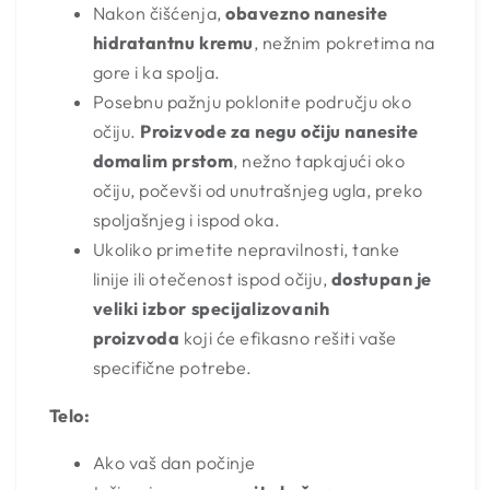
Nakon čišćenja,
obavezno nanesite
hidratantnu kremu
, nežnim pokretima na
gore i ka spolja.
Posebnu pažnju poklonite području oko
očiju.
Proizvode za negu očiju nanesite
domalim prstom
, nežno tapkajući oko
očiju, počevši od unutrašnjeg ugla, preko
spoljašnjeg i ispod oka.
Ukoliko primetite nepravilnosti, tanke
linije ili otečenost ispod očiju,
dostupan je
veliki izbor specijalizovanih
proizvoda
koji će efikasno rešiti vaše
specifične potrebe.
Telo:
Ako vaš dan počinje