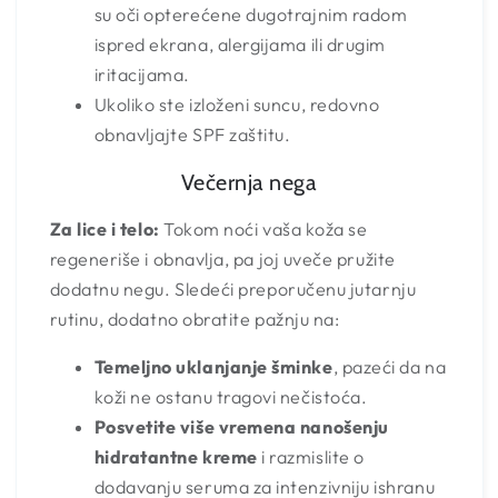
su oči opterećene dugotrajnim radom
ispred ekrana, alergijama ili drugim
iritacijama.
Ukoliko ste izloženi suncu, redovno
obnavljajte SPF zaštitu.
Večernja nega
Za lice i telo:
Tokom noći vaša koža se
regeneriše i obnavlja, pa joj uveče pružite
dodatnu negu. Sledeći preporučenu jutarnju
rutinu, dodatno obratite pažnju na:
Temeljno uklanjanje šminke
, pazeći da na
koži ne ostanu tragovi nečistoća.
Posvetite više vremena nanošenju
hidratantne kreme
i razmislite o
dodavanju seruma za intenzivniju ishranu