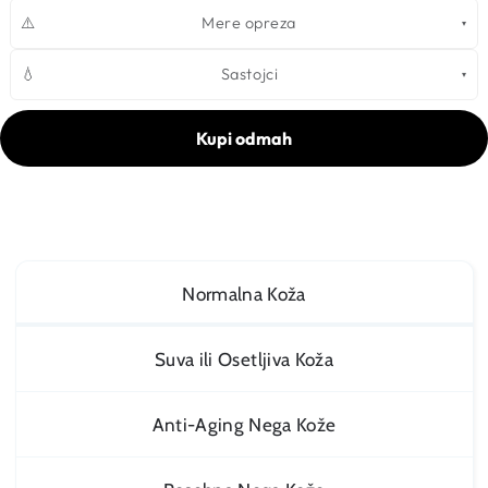
⚠️
Mere opreza
💧
Sastojci
Kupi odmah
Normalna Koža
Suva ili Osetljiva Koža
Anti-Aging Nega Kože