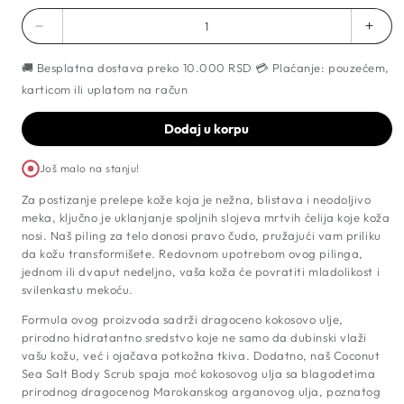
Umanji
Pove
količinu
količ
🚚 Besplatna dostava preko 10.000 RSD 💳 Plaćanje: pouzećem,
za
za
Piling
Piling
karticom ili uplatom na račun
za
za
Telo
Telo
Dodaj u korpu
sa
sa
Aromom
Aro
Još malo na stanju!
Kokosa,
Koko
Arganovim
Arga
Za postizanje prelepe kože koja je nežna, blistava i neodoljivo
Uljem
Ulje
meka, ključno je uklanjanje spoljnih slojeva mrtvih ćelija koje koža
i
i
nosi. Naš piling za telo donosi pravo čudo, pružajući vam priliku
Morskom
Mor
da kožu transformišete. Redovnom upotrebom ovog pilinga,
Solju,
Solju,
jednom ili dvaput nedeljno, vaša koža će povratiti mladolikost i
250ml
250m
svilenkastu mekoću.
Formula ovog proizvoda sadrži dragoceno kokosovo ulje,
prirodno hidratantno sredstvo koje ne samo da dubinski vlaži
vašu kožu, već i ojačava potkožna tkiva. Dodatno, naš Coconut
Sea Salt Body Scrub spaja moć kokosovog ulja sa blagodetima
prirodnog dragocenog Marokanskog arganovog ulja, poznatog