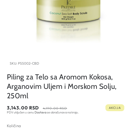
Open
media
SKU:
PSS002-CBD
1
in
modal
Piling za Telo sa Aromom Kokosa,
Arganovim Uljem i Morskom Solju,
250ml
Cena
Regularna
3,143.00 RSD
AKCIJA
4,190.00 RSD
PDV uključen u cenu
Dostava
se obračunava na kraju.
na
cena
sniženju
Količina