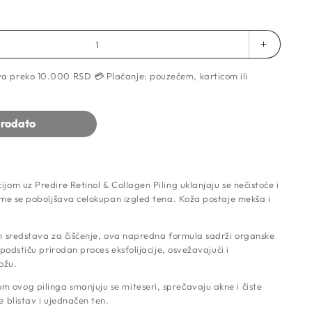
Povećaj
količinu
a preko 10.000 RSD 💳 Plaćanje: pouzećem, karticom ili
za
Triple
Acting
Facial
rodato
Piling
za
Dubinsko
Čišćenje
jom uz Predire Retinol & Collagen Piling uklanjaju se nečistoće i
Lica
čime se poboljšava celokupan izgled tena. Koža postaje mekša i
(Trostruk
Delovanje
75ml
ih sredstava za čišćenje, ova napredna formula sadrži organske
i podstiču prirodan proces eksfolijacije, osvežavajući i
kožu.
ovog pilinga smanjuju se miteseri, sprečavaju akne i čiste
e blistav i ujednačen ten.