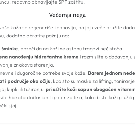
suncu, redovno obnavljajte SPF zaštitu.
Večernja nega
aša koža se regeneriše i obnavlja, pa joj uveče pružite doda
nu, dodatno obratite pažnju na:
e šminke
, pazeći da na koži ne ostanu tragovi nečistoća.
mena nanošenju hidratantne kreme
i razmislite o dodavanju 
avanje znakova starenja.
dnevne i dugoročne potrebe svoje kože.
Barem jednom nedelj
at i područje oko očiju
, kao što su maske za lifting, toniranje
j kupki ili tuširanju,
priuštite koži sapun obogaćen vitami
e hidratantni losion ili puter za telo, kako biste koži pružili 
čki sjaj.