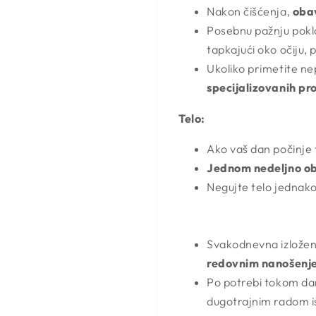
Nakon čišćenja,
oba
Posebnu pažnju poklo
tapkajući oko očiju, 
Ukoliko primetite nepr
specijalizovanih pr
Telo:
Ako vaš dan počinje
Jednom nedeljno ob
Negujte telo jednako 
Svakodnevna izloženo
redovnim nanošenj
Po potrebi tokom d
dugotrajnim radom is