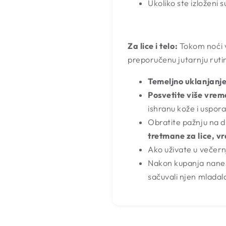
Ukoliko ste izloženi 
Za lice i telo:
Tokom noći v
preporučenu jutarnju ruti
Temeljno uklanjanj
Posvetite više vre
ishranu kože i uspor
Obratite pažnju na 
tretmane za lice, vr
Ako uživate u večernjo
Nakon kupanja nanesit
sačuvali njen mladala