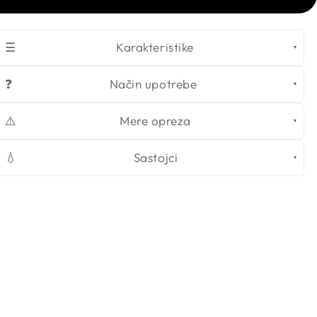
☰
Karakteristike
❓
Način upotrebe
⚠️
Mere opreza
💧
Sastojci