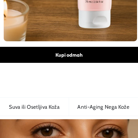
Kupi odmah
Suva ili Osetljiva Koža
Anti-Aging Nega Kože