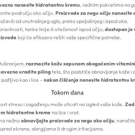
vezno nanesite hidratantnu kremu
, nežnim pokretima na go
nite području oko očiju.
Proizvode za negu očiju nanesite
počevši od unutrašnjeg ugla, preko spoljašnjeg i ispod oka.
avilnosti, tanke linije ili otečenost ispod očiju,
dostupan je v
oizvoda
koji će efikasno rešiti vaše specifične potrebe.
 tuširanjem,
razmazite kožu sapunom obogaćenim vitami
avezno uradite piling
tela, što podstiče obnavljanje kože i da
pažljivo kao i lice –
nakon čišćenja nanesite hidratantnu kr
Tokom dana
st stresu i zagađenju može uticati na izgled vaše kože.
Zadr
em hidratantne kreme
na lice i vrat.
ana nežno
obnavljajte proizvode za negu oko očiju
, naročit
pred ekrana, alergijama ili drugim iritacijama.