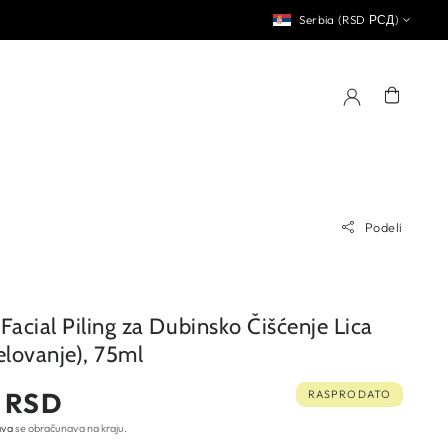
Serbia (RSD РСД)
Korpa
Podeli
 Facial Piling za Dubinsko Čišćenje Lica
elovanje), 75ml
0 RSD
RASPRODATO
ava
se obračunava na kraju.