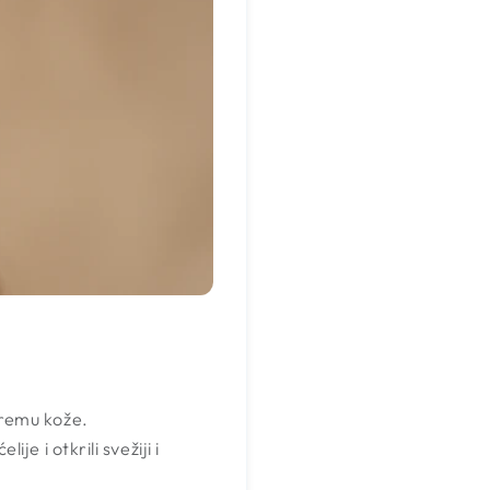
premu kože.
ije i otkrili svežiji i