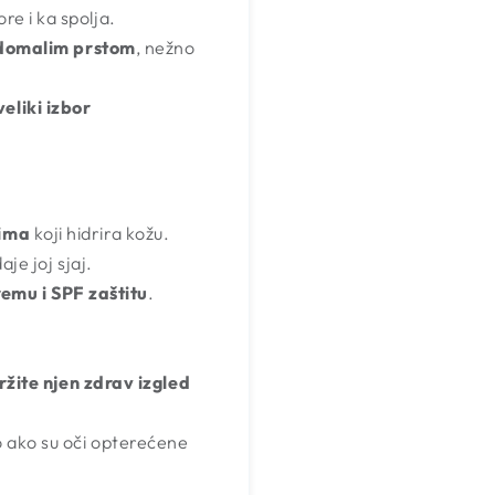
re i ka spolja.
 domalim prstom
, nežno
eliki izbor
nima
koji hidrira kožu.
je joj sjaj.
emu i SPF zaštitu
.
žite njen zdrav izgled
o ako su oči opterećene