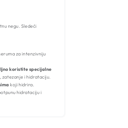
tnu negu. Sledeći
seruma za intenzivniju
no koristite specijalne
, zatezanje i hidrataciju.
nima
koji hidrira.
potpunu hidrataciju i