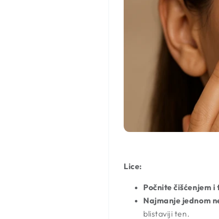
Lice:
Počnite čišćenjem i
Najmanje jednom ned
blistaviji ten.