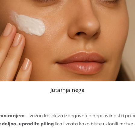
Jutarnja nega
 toniranjem
– važan korak za izbegavanje nepravilnosti i pri
eljno, upradite piling
lica i vrata kako biste uklonili mrtve ćel