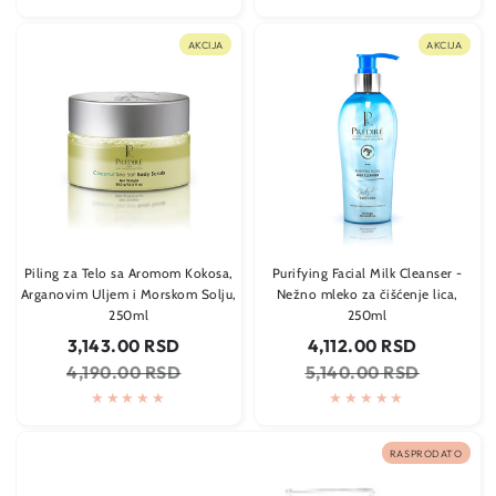
AKCIJA
AKCIJA
Piling za Telo sa Aromom Kokosa,
Purifying Facial Milk Cleanser -
Arganovim Uljem i Morskom Solju,
Nežno mleko za čišćenje lica,
250ml
250ml
Cena
Regularna
Cena
Regularna
3,143.00 RSD
4,112.00 RSD
na
cena
na
cena
4,190.00 RSD
5,140.00 RSD
sniženju
sniženju
RASPRODATO