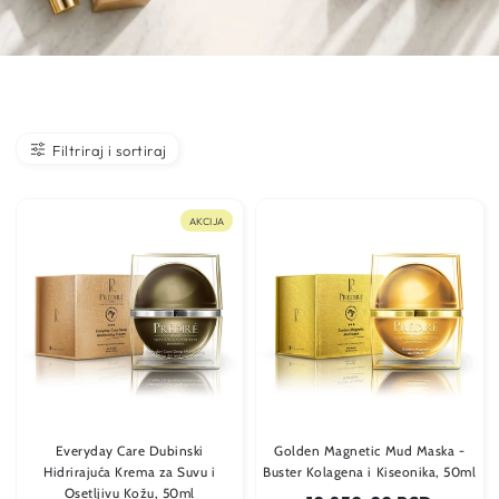
Filtriraj i sortiraj
AKCIJA
Everyday Care Dubinski
Golden Magnetic Mud Maska -
Hidrirajuća Krema za Suvu i
Buster Kolagena i Kiseonika, 50ml
Osetljivu Kožu, 50ml
Regularna