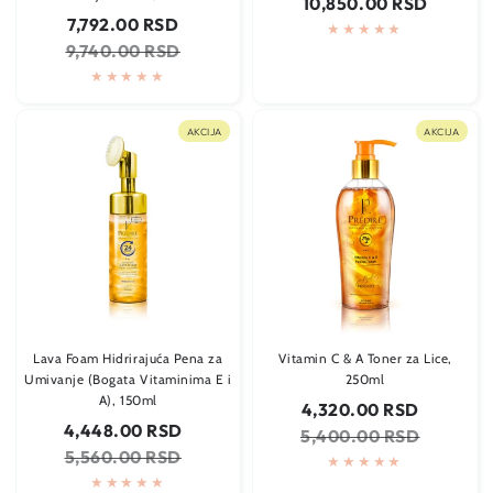
10,850.00 RSD
cena
Cena
Regularna
7,792.00 RSD
na
cena
9,740.00 RSD
sniženju
AKCIJA
AKCIJA
Lava Foam Hidrirajuća Pena za
Vitamin C & A Toner za Lice,
Umivanje (Bogata Vitaminima E i
250ml
A), 150ml
Cena
Regularn
4,320.00 RSD
na
cena
Cena
Regularna
4,448.00 RSD
5,400.00 RSD
sniženju
na
cena
5,560.00 RSD
sniženju